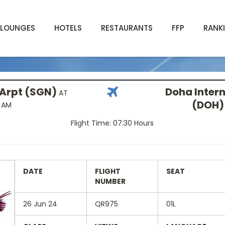
LOUNGES
HOTELS
RESTAURANTS
FFP
RANK
 Arpt (SGN)
Doha Intern
AT
(DOH)
0 AM
Flight Time: 07:30 Hours
DATE
FLIGHT
SEAT
NUMBER
26 Jun 24
QR975
01L