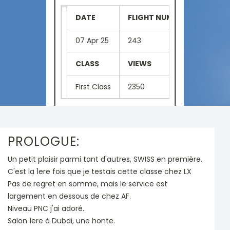
DATE
FLIGHT NUMBER
SEAT
07 Apr 25
243
1K
CLASS
VIEWS
LANGU
First Class
2350
French
PROLOGUE:
Un petit plaisir parmi tant d'autres, SWISS en première.
C'est la 1ere fois que je testais cette classe chez LX
Pas de regret en somme, mais le service est
largement en dessous de chez AF.
Niveau PNC j'ai adoré.
Salon 1ere à Dubai, une honte.