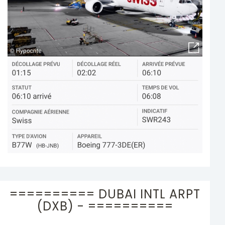
========== DUBAI INTL ARPT
(DXB) - ==========