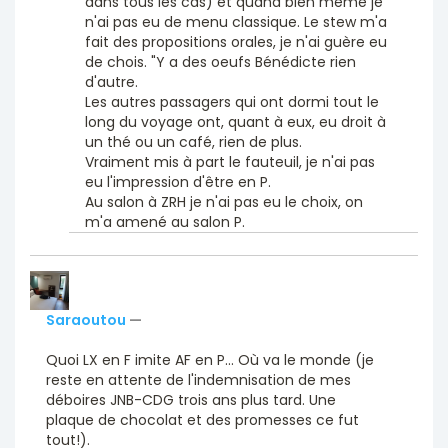
dans tous les cas) et quand bien même je
n'ai pas eu de menu classique. Le stew m'a
fait des propositions orales, je n'ai guère eu
de chois. "Y a des oeufs Bénédicte rien
d'autre.
Les autres passagers qui ont dormi tout le
long du voyage ont, quant à eux, eu droit à
un thé ou un café, rien de plus.
Vraiment mis à part le fauteuil, je n'ai pas
eu l'impression d'être en P.
Au salon à ZRH je n'ai pas eu le choix, on
m'a amené au salon P.
Saraoutou
—
Quoi LX en F imite AF en P... Où va le monde (je
reste en attente de l'indemnisation de mes
déboires JNB-CDG trois ans plus tard. Une
plaque de chocolat et des promesses ce fut
tout!).