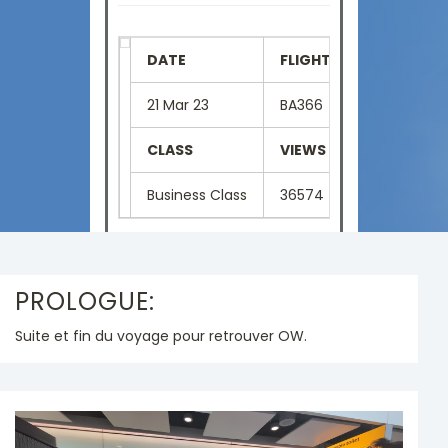
DATE
FLIGHT NUMBER
SE
21 Mar 23
BA366
03
CLASS
VIEWS
LA
Business Class
36574
Fr
PROLOGUE:
Suite et fin du voyage pour retrouver OW.