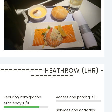
========== HEATHROW (LHR) -
==========
Security/Immigration
Access and parking:
/10
efficiency:
8/10
Services and activities: