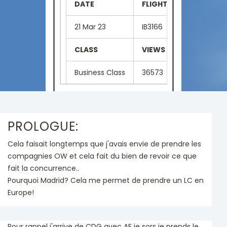
DATE
FLIGHT NUMBER
SE
21 Mar 23
IB3166
02
CLASS
VIEWS
LA
Business Class
36573
Fr
PROLOGUE:
Cela faisait longtemps que j'avais envie de prendre les
compagnies OW et cela fait du bien de revoir ce que
fait la concurrence..
Pourquoi Madrid? Cela me permet de prendre un LC en
Europe!
Pour rappel j'arrive de CDG avec AF je sors je prends le