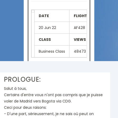
DATE
FLIGHT NUMBER
SE
20 Jun 22
AF428
2A
CLASS
VIEWS
LA
Business Class
48473
Fr
PROLOGUE:
Salut à tous,
Certains d'entre vous n'ont pas compris que je puisse
voler de Madrid vers Bogota via CDG.
Ceci pour deux raisons:
- D'une part, sérieusement, je ne sais où peut on