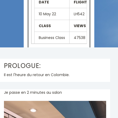
DATE
FLIGHT NUMBER
SE
10 May 22
LH542
04
CLASS
VIEWS
LA
Business Class
47538
Fr
PROLOGUE:
Il est l'heure du retour en Colombie.
Je passe en 2 minutes au salon