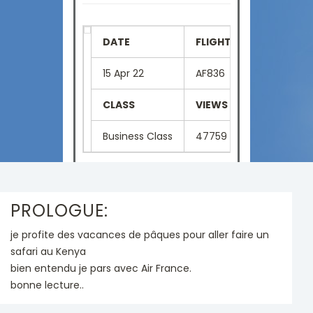
DATE
FLIGHT NUMBER
SE
15 Apr 22
AF836
6A
CLASS
VIEWS
LA
Business Class
47759
Fr
PROLOGUE:
je profite des vacances de pâques pour aller faire un
safari au Kenya
bien entendu je pars avec Air France.
bonne lecture..