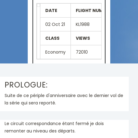
DATE
FLIGHT NUMBER
SEAT
02 Oct 21
KL1988
3A
CLASS
VIEWS
LANGU
Economy
72010
French
PROLOGUE:
Suite de ce périple d'anniversaire avec le dernier vol de
la série qui sera reporté.
Le circuit correspondance étant fermé je dois
remonter au niveau des départs.