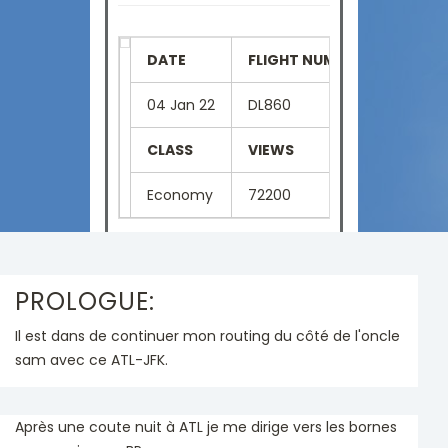
DATE
FLIGHT NUMBER
SEAT
04 Jan 22
DL860
28C
CLASS
VIEWS
LANGU
Economy
72200
French
PROLOGUE:
Il est dans de continuer mon routing du côté de l'oncle
sam avec ce ATL-JFK.
Après une coute nuit à ATL je me dirige vers les bornes