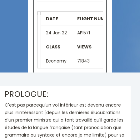
DATE
FLIGHT NUMBER
SEAT
24 Jan 22
AF1571
4F
CLASS
VIEWS
LANGU
Economy
71843
French
PROLOGUE:
C'est pas parcequ'un vol intérieur est devenu encore
plus inintéressant [depuis les dernières élucubrations
d'un premier ministre qui a tant travaillé qu'il garde les
études de la langue française (tant pronociation que
grammaire ou syntaxe et encore je me limite) pour sa