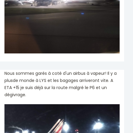
Nous sommes garés à coté d'un airbus à vapeur! Il y a
plusde monde à LYS et les bagages arriveront vite. A
ETA +15 je suis déjà sur la route malgré le P6 et un
dégivrage.