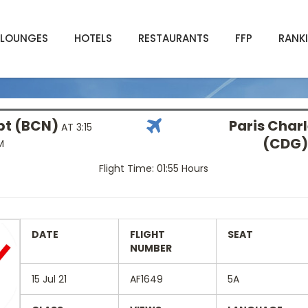
LOUNGES
HOTELS
RESTAURANTS
FFP
RANK
pt (BCN)
Paris Charl
AT 3:15
(CDG)
M
Flight Time: 01:55 Hours
DATE
FLIGHT
SEAT
NUMBER
15 Jul 21
AF1649
5A