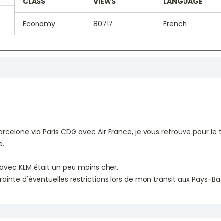
CLASS
VIEWS
LANGUAGE
Economy
80717
French
Barcelone via Paris CDG avec Air France, je vous retrouve pour le 
e.
m avec KLM était un peu moins cher.
rainte d'éventuelles restrictions lors de mon transit aux Pays-B