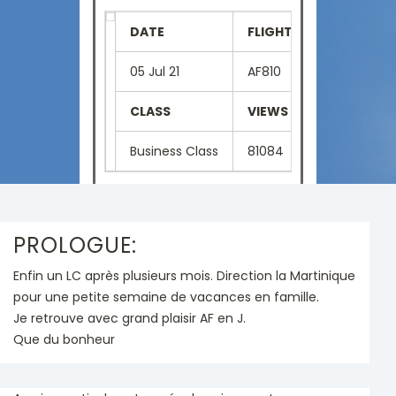
DATE
FLIGHT NUMBER
SE
05 Jul 21
AF810
1G
CLASS
VIEWS
LA
Business Class
81084
Fr
PROLOGUE:
Enfin un LC après plusieurs mois. Direction la Martinique
pour une petite semaine de vacances en famille.
Je retrouve avec grand plaisir AF en J.
Que du bonheur