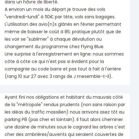
dans un hâvre de liberté.
A environ un mois du départ je trouve des vols
"vendredi-lundi" à 110€ par tête, vols sans bagages.
L'utilisation des avio(n)s glânés en février permettant
même de baisser le coût à 85; pratique plutôt que de
les voir se "sublimer" à chaque dévalution ou
changement du programme chez Flying Blue.
Une surprise à l'enregistrement en ligne: nous sommes
côte à côte ce qui n'est pas si évident pour la
compagnie au code barre et pas tout à fait à l'arrière
(rang 10 sur 27 avec 3 rangs de J mesemble-t-il).
Ayant fini nos obligations et habitant du mauvais côté
de la "métropole" rendus prudents (non sans raison par
les aléas du traffic massilien) nous arrivons asez tôt au
parking P8 (pas cher et lointain). Il faut alors cheminer
une dizaine de minutes sous le cagnard les arbres c'est
cher des ombrières/auvents qui seraient couvertes de