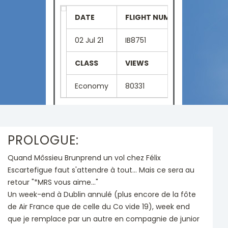
DATE
FLIGHT NUMBER
SEAT
02 Jul 21
IB8751
10F
CLASS
VIEWS
LANGU
Economy
80331
French
PROLOGUE:
Quand Môssieu Brunprend un vol chez Félix
Escartefigue faut s'attendre à tout... Mais ce sera au
retour "*MRS vous aime..."
Un week-end à Dublin annulé (plus encore de la fôte
de Air France que de celle du Co vide 19), week end
que je remplace par un autre en compagnie de junior