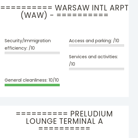
========== WARSAW INTL ARPT
(WAW) - ==========
Security/Immigration
Access and parking:
/10
efficiency:
/10
Services and activities:
/10
General cleanliness:
10/10
========== PRELUDIUM
LOUNGE TERMINAL A
==========