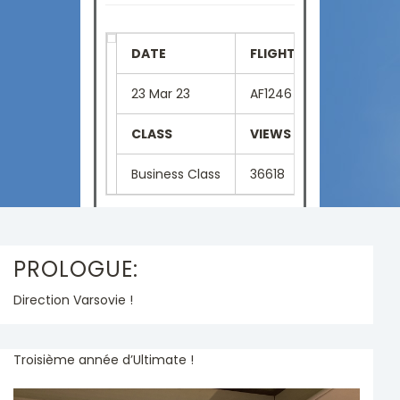
DATE
FLIGHT NUMBER
SE
23 Mar 23
AF1246
01
CLASS
VIEWS
LA
Business Class
36618
Fr
PROLOGUE:
Direction Varsovie !
Troisième année d’Ultimate !