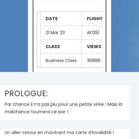
DATE
FLIGHT NUMBER
SE
21 Mar 23
AF1351
03
CLASS
VIEWS
LA
Business Class
36886
Fr
PROLOGUE:
Par chance il n’a pas plu pour une petite virée ! Mais la
malchance tournera ce soir !
Un aller-retour en montrant ma carte d’invalidité !