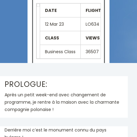
DATE
FLIGHT NUMBER
SE
12 Mar 23
LO634
01
CLASS
VIEWS
LA
Business Class
36507
Fr
PROLOGUE:
Après un petit week-end avec changement de
programme, je rentre à la maison avec la charmante
compagnie polonaise !
Derrière moi c’est le monument connu du pays