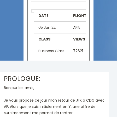
DATE
FLIGHT NUMBER
SE
05 Jan 22
AF15
03
CLASS
VIEWS
LA
Business Class
72621
Fr
PROLOGUE:
Bonjour les amis,
Je vous propose ce jour mon retour de JFK à CDG avec
AF. Alors que je suis initialement en Y, une offre de
surclassement me permet de rentrer