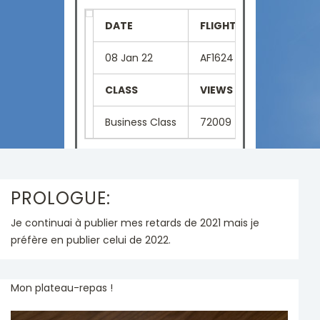
DATE
FLIGHT NUMBER
SE
08 Jan 22
AF1624
02
CLASS
VIEWS
LA
Business Class
72009
Fr
PROLOGUE:
Je continuai à publier mes retards de 2021 mais je
préfère en publier celui de 2022.
Mon plateau-repas !