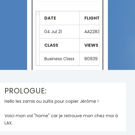
DATE
FLIGHT NUMBER
SE
04 Jul 21
AA2283
11A
CLASS
VIEWS
LA
Business Class
80939
Fr
PROLOGUE:
Hello les zamis ou zultis pour copier Jérôme !
Voici mon vol "home" car je retrouve mon chez moi à
LAX.