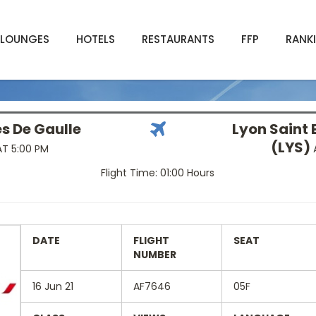
LOUNGES
HOTELS
RESTAURANTS
FFP
RANK
es De Gaulle
Lyon Saint 
(LYS)
T 5:00 PM
A
Flight Time: 01:00 Hours
DATE
FLIGHT
SEAT
NUMBER
16 Jun 21
AF7646
05F