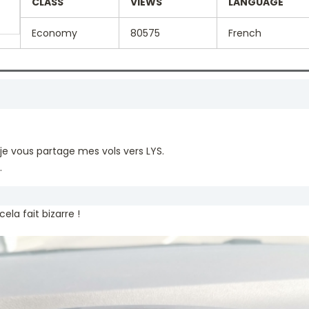
CLASS
VIEWS
LANGUAGE
Economy
80575
French
, je vous partage mes vols vers LYS.
.
ela fait bizarre !