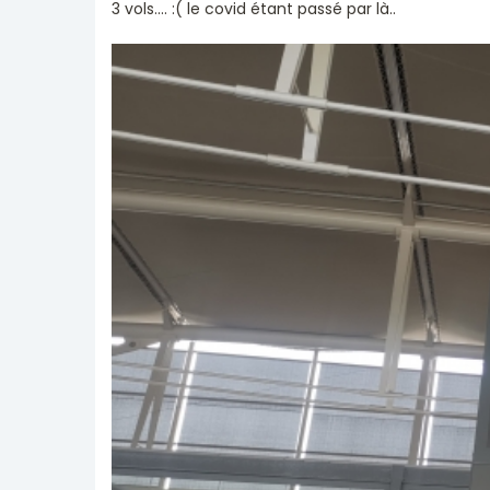
3 vols.... :( le covid étant passé par là..