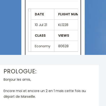
DATE
FLIGHT NUMBER
SEAT
10 Jul 21
KL1228
23F
CLASS
VIEWS
LANGU
Economy
80628
French
PROLOGUE:
Bonjour les amis,
Encore moi et encore un 2 en 1 mais cette fois au
départ de Marseille.