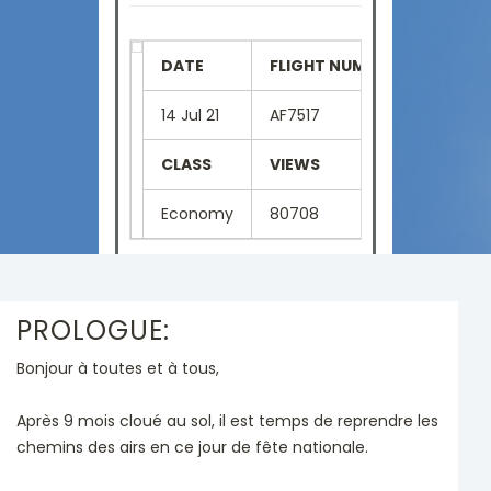
DATE
FLIGHT NUMBER
SEAT
14 Jul 21
AF7517
4A
CLASS
VIEWS
LANGU
Economy
80708
French
PROLOGUE:
Bonjour à toutes et à tous,
Après 9 mois cloué au sol, il est temps de reprendre les
chemins des airs en ce jour de fête nationale.