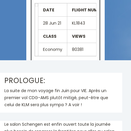
DATE
FLIGHT NUMBER
SEAT
28 Jun 21
KL1843
8D
CLASS
VIEWS
LANGU
Economy
80381
Chines
PROLOGUE:
La suite de mon voyage fin Juin pour VIE. Après un
premier vol CDG-AMS plutôt mitigé, peut-être que
celui de KLM sera plus sympa ? A voir !
Le salon Schengen est enfin ouvert toute la journée